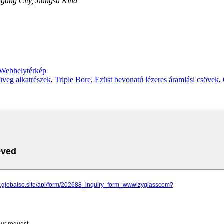
gang City, Jiangsu Kína
Webhelytérkép
veg alkatrészek
,
Triple Bore
,
Ezüst bevonatú lézeres áramlási csövek
,