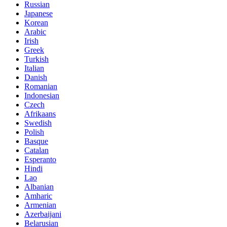
Russian
Japanese
Korean
Arabic
Irish
Greek
Turkish
Italian
Danish
Romanian
Indonesian
Czech
Afrikaans
Swedish
Polish
Basque
Catalan
Esperanto
Hindi
Lao
Albanian
Amharic
Armenian
Azerbaijani
Belarusian