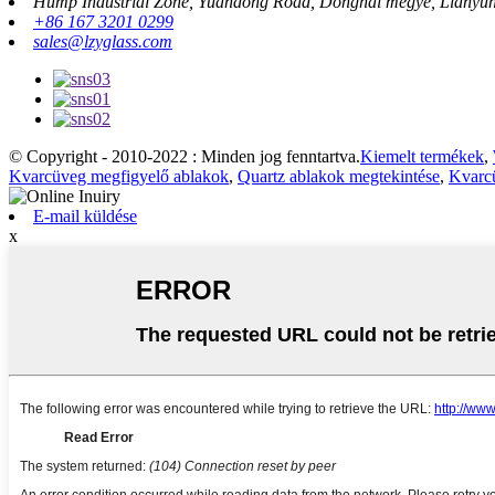
Hump ​​Industrial Zone, Yuandong Road, Donghai megye, Lianyun
+86 167 3201 0299
sales@lzyglass.com
© Copyright - 2010-2022 : Minden jog fenntartva.
Kiemelt termékek
,
Kvarcüveg megfigyelő ablakok
,
Quartz ablakok megtekintése
,
Kvarcü
E-mail küldése
x