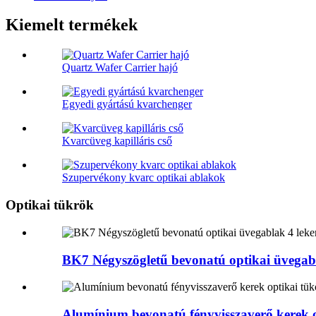
Kiemelt termékek
Quartz Wafer Carrier hajó
Egyedi gyártású kvarchenger
Kvarcüveg kapilláris cső
Szupervékony kvarc optikai ablakok
Optikai tükrök
BK7 Négyszögletű bevonatú optikai üvegabla
Alumínium bevonatú fényvisszaverő kerek o