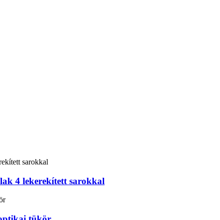
k 4 lekerekített sarokkal
ptikai tükör