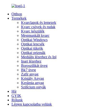
Otthon
Termékek
Kvarclapok és lemezek
Kvarc csövek és rudak
Kvarc készülék
Megmunkált kvarc
Optikai Windows
Optikai lencsék
Optikai tükrök
Optikai prizmák
Mediális lézerhez és Ipl
Ipari lézerhez
Boroszilikát üveg
Bk7 üveg
Zafír anyag
Kristály Anyag
Kerámia anyag
Szilícium ostyák
Hír
GYIK
Rólunk
Lépjen kapcsolatba velünk