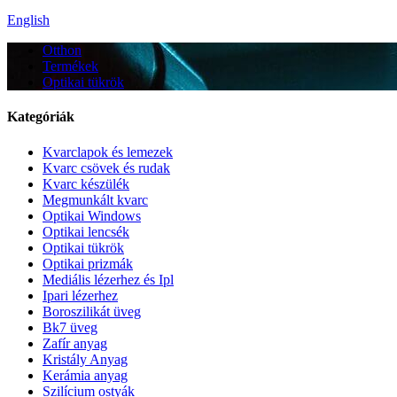
English
Otthon
Termékek
Optikai tükrök
Kategóriák
Kvarclapok és lemezek
Kvarc csövek és rudak
Kvarc készülék
Megmunkált kvarc
Optikai Windows
Optikai lencsék
Optikai tükrök
Optikai prizmák
Mediális lézerhez és Ipl
Ipari lézerhez
Boroszilikát üveg
Bk7 üveg
Zafír anyag
Kristály Anyag
Kerámia anyag
Szilícium ostyák