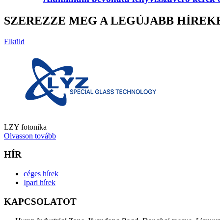
SZEREZZE MEG A LEGÚJABB HÍREK
Elküld
LZY fotonika
Olvasson tovább
HÍR
céges hírek
Ipari hírek
KAPCSOLATOT