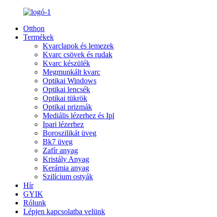
Otthon
Termékek
Kvarclapok és lemezek
Kvarc csövek és rudak
Kvarc készülék
Megmunkált kvarc
Optikai Windows
Optikai lencsék
Optikai tükrök
Optikai prizmák
Mediális lézerhez és Ipl
Ipari lézerhez
Boroszilikát üveg
Bk7 üveg
Zafír anyag
Kristály Anyag
Kerámia anyag
Szilícium ostyák
Hír
GYIK
Rólunk
Lépjen kapcsolatba velünk