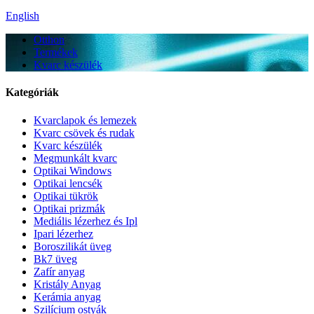
English
Otthon
Termékek
Kvarc készülék
Kategóriák
Kvarclapok és lemezek
Kvarc csövek és rudak
Kvarc készülék
Megmunkált kvarc
Optikai Windows
Optikai lencsék
Optikai tükrök
Optikai prizmák
Mediális lézerhez és Ipl
Ipari lézerhez
Boroszilikát üveg
Bk7 üveg
Zafír anyag
Kristály Anyag
Kerámia anyag
Szilícium ostyák