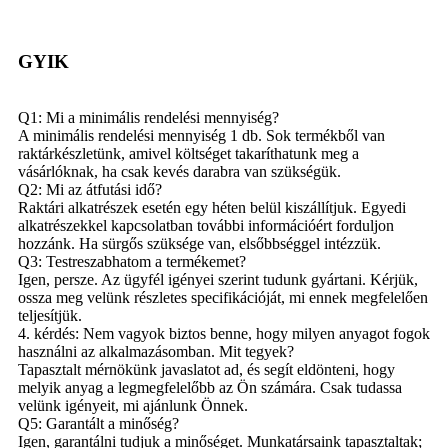
GYIK
Q1: Mi a minimális rendelési mennyiség?
A minimális rendelési mennyiség 1 db. Sok termékből van
raktárkészletünk, amivel költséget takaríthatunk meg a
vásárlóknak, ha csak kevés darabra van szükségük.
Q2: Mi az átfutási idő?
Raktári alkatrészek esetén egy héten belül kiszállítjuk. Egyedi
alkatrészekkel kapcsolatban további információért forduljon
hozzánk. Ha sürgős szüksége van, elsőbbséggel intézzük.
Q3: Testreszabhatom a termékemet?
Igen, persze. Az ügyfél igényei szerint tudunk gyártani. Kérjük,
ossza meg velünk részletes specifikációját, mi ennek megfelelően
teljesítjük.
4. kérdés: Nem vagyok biztos benne, hogy milyen anyagot fogok
használni az alkalmazásomban. Mit tegyek?
Tapasztalt mérnökünk javaslatot ad, és segít eldönteni, hogy
melyik anyag a legmegfelelőbb az Ön számára. Csak tudassa
velünk igényeit, mi ajánlunk Önnek.
Q5: Garantált a minőség?
Igen, garantálni tudjuk a minőséget. Munkatársaink tapasztaltak;