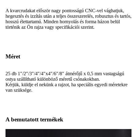
A kvarcrudakat először nagy pontosságú CNC-vel vághatjuk,
hegesztés és izzítás után a teljes összeszerelés, robusztus és tartós,
hosszú élettartamú. Minden hornyolás és forma házon belül
történik az Ön rajza vagy specifikációi szerint.
Méret
25 db 1"/2"/3"/4"/4"x4"/6"/8" átmérőjű x 0,5 mm vastagságú
ostya szállítható különböző méretű csónakokban.
Kérjük, küldje el nekünk a rajzot, ha speciális egyedi méretekre
van szüksége.
A bemutatott termékek