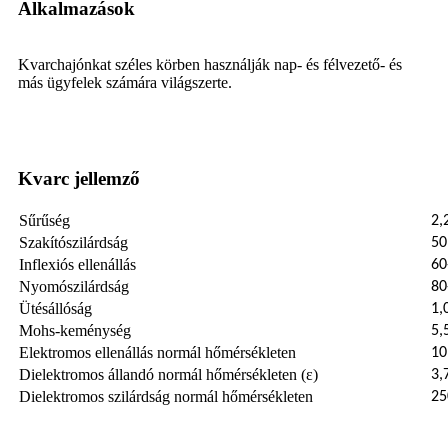
Alkalmazások
Kvarchajónkat széles körben használják nap- és félvezető- és
más ügyfelek számára világszerte.
Kvarc jellemző
Sűrűség
2,
Szakítószilárdság
50
Inflexiós ellenállás
60
Nyomószilárdság
80
Ütésállóság
1,
Mohs-keménység
5,
Elektromos ellenállás normál hőmérsékleten
10
Dielektromos állandó normál hőmérsékleten (ε)
3,
Dielektromos szilárdság normál hőmérsékleten
25