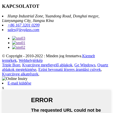
KAPCSOLATOT
Hump ​​Industrial Zone, Yuandong Road, Donghai megye,
Lianyungang City, Jiangsu Kína
+86 167 3201 0299
sales@lzyglass.com
© Copyright - 2010-2022 : Minden jog fenntartva.
Kiemelt
termékek
,
Webhelytérkép
Triple Bore
,
Kvarcüveg megfigyelő ablakok
,
Ge Windows
,
Quartz
ablakok megtekintése
,
Ezüst bevonatú lézeres áramlási csövek
,
Kvarcüveg alkatrészek
,
E-mail küldése
x