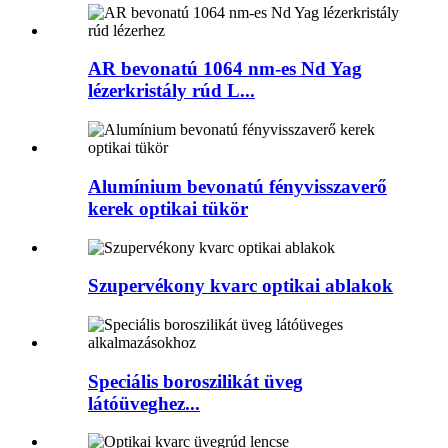
AR bevonatú 1064 nm-es Nd Yag
lézerkristály rúd L...
Alumínium bevonatú fényvisszaverő
kerek optikai tükör
Szupervékony kvarc optikai ablakok
Speciális boroszilikát üveg
látóüveghez...