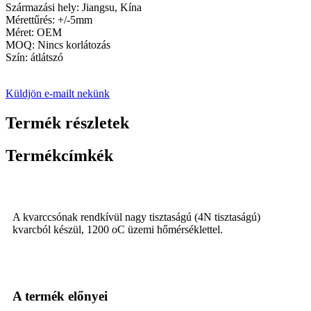
Származási hely: Jiangsu, Kína
Mérettűrés: +/-5mm
Méret: OEM
MOQ: Nincs korlátozás
Szín: átlátszó
Küldjön e-mailt nekünk
Termék részletek
Termékcímkék
A kvarccsónak rendkívül nagy tisztaságú (4N tisztaságú)
kvarcból készül, 1200 oC üzemi hőmérséklettel.
A termék előnyei