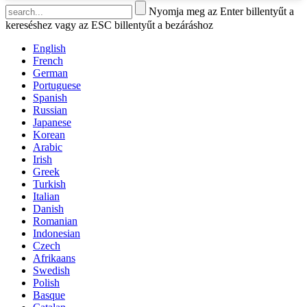
Nyomja meg az Enter billentyűt a
kereséshez vagy az ESC billentyűt a bezáráshoz
English
French
German
Portuguese
Spanish
Russian
Japanese
Korean
Arabic
Irish
Greek
Turkish
Italian
Danish
Romanian
Indonesian
Czech
Afrikaans
Swedish
Polish
Basque