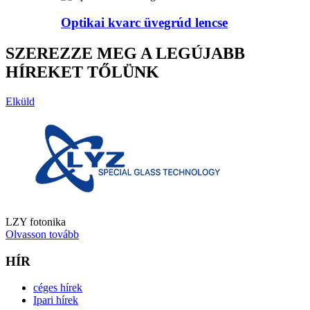
Optikai kvarc üvegrúd lencse
SZEREZZE MEG A LEGÚJABB
HÍREKET TŐLÜNK
Elküld
LZY fotonika
Olvasson tovább
HÍR
céges hírek
Ipari hírek